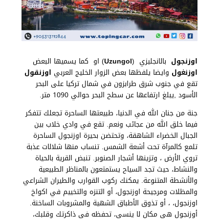
اوزنجول
بالانجليزي (
Uzungol
) او كما يسميها البعض
اوزنغول
وايضا يلفظها بعض الزوار الخليج العربي
اوزنقول
تقع في جنوب شرق طرابزون في شمال تركيا على البحر
الأسود ,يبلغ ارتفاعها عن سطح البحر حوالي 1090 متر.
جنة من جنان الله في الدنيا، طبيعتها الساحرة تجعلك تتفكر
فيما خلق الله من عجائب ونعم. تقع في وادي خلاب بين
الجبال الخضراء الشاهقة، وتحتضن بحيرة اوزنجول الساحرة
تلمع كالمرآة تحت أشعة الشمس. تنساب منها شلالات عذبة
تروي الأرض ، وتزينها أشجار الصنوبر. تنبض القرية بالحياة
والنشاط، حيث تجد السياح يستمتعون بالمناظر الطبيعية
والأنشطة المتنوعة. يمكنك ركوب القوارب والطيران الشراعي
والمظلات ومرجيحة اوزنجول، أو التنزه والتخييم في اكواخ
اوزنجول، ، أو تذوق الأطباق الشهية والمشروبات الساخنة.
أوزنجول هي مكان لا ينسى، تحفظه في ذاكرتك وقلبك،