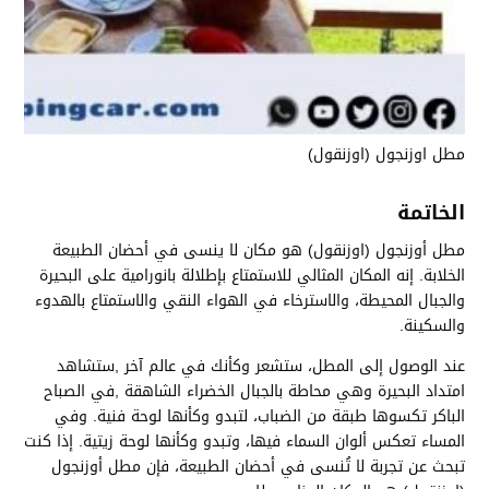
مطل اوزنجول (اوزنقول)
الخاتمة
مطل أوزنجول (اوزنقول) هو مكان لا ينسى في أحضان الطبيعة
الخلابة. إنه المكان المثالي للاستمتاع بإطلالة بانورامية على البحيرة
والجبال المحيطة، والاسترخاء في الهواء النقي والاستمتاع بالهدوء
والسكينة.
عند الوصول إلى المطل، ستشعر وكأنك في عالم آخر ,ستشاهد
امتداد البحيرة وهي محاطة بالجبال الخضراء الشاهقة ,في الصباح
الباكر تكسوها طبقة من الضباب، لتبدو وكأنها لوحة فنية. وفي
المساء تعكس ألوان السماء فيها، وتبدو وكأنها لوحة زيتية. إذا كنت
تبحث عن تجربة لا تُنسى في أحضان الطبيعة، فإن مطل أوزنجول