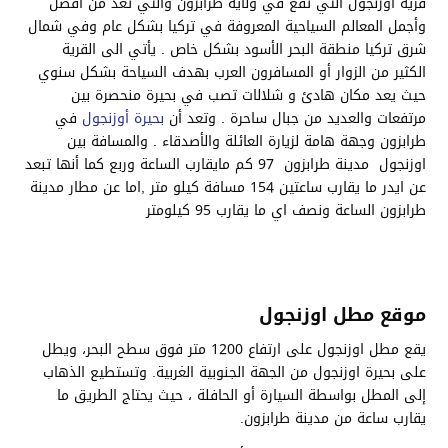
قرية أوزنجول التي تقع في ولاية طرابزون والتي تعد من أفضل
وأجمل المعالم السياحية المعروفة في تركيا بشكل عام وفي شمال
شرق تركيا منطقة البحر الأسود بشكل خاص . يأتي الى القرية
الكثير من الزوار أو المسافرون العرب بهدف السياحة بشكل سنوي
حيث يعد مكان هادئ و شلالات تصب في بحيرة منحصرة بين
مرتفعات والعديد من جبال ساحرة . وتعد أن
بحيرة أوزنجول
في
طرابزون وجهة هامة لزيارة العائلة والأصدقاء . والمسافة بين
اوزنجول مدينة طرابزون 97 كم مايقارب الساعة وربع كما أنها تبعد
عن ايدر ما يقارب ساعتين 154 مسافة كيلو متر ,اما عن مطار مدينة
طرابزون الساعة ونصف اي ما يقارب 95 كيلومتر
موقع مطل اوزنجول
يقع مطل اوزنجول على ارتفاع 1200 متر فوق سطح البحر، ويطل
على بحيرة اوزنجول من الجهة الجنوبية الغربية. وتستطيع الذهاب
إلى المطل بواسطة السيارة أو الحافلة ، حيث يحتاج الطريق ما
يقارب ساعة من مدينة طرابزون.