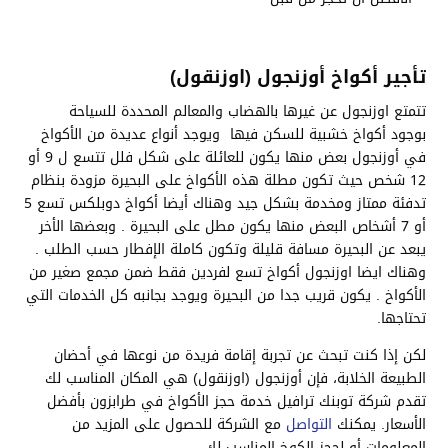
تأجير أكواخ أوزنجول (اوزنقول)
تتمتع اوزنجول عن غيرها بالهضاب والمعالم المحددة للسياحة
بوجود أكواخ خشبية للسكن فيها ويوجد أنواع عديدة من الأكواخ
في أوزنجول بعض منها يكون للعائلة على شكل فلل تتسع ل 9 أو
12 شخص حيث تكون مطلة هذه الأكواخ على البحيرة مزودة بنظام
تدفئة ممتاز ومخدمة بشكل جيد وهناك أيضا أكواخ دوبلكس تسع 5
أو 7 أشخاص البعض منها يكون مطل على البحيرة . وبعضها الأخر
يبعد عن البحيرة مسافة قليلة وتكون كاملة الإفطار حسب الطلب .
وهناك ايضا اوزنجول أكواخ تسع لفردين فقط ضمن مجمع صغير من
الأكواخ . يكون قريب جدا من البحيرة ويوجد بجانبه كل الخدمات التي
تحتاجها.
لكن إذا كنت تبحث عن تجربة إقامة فريدة من نوعها في أحضان
الطبيعة الخلابة، فإن أوزنجول (اوزنقول) هي المكان المناسب لك
تقدم شركة توبنك ترافيل خدمة حجز الأكواخ في طرابزون بأفضل
الأسعار. يمكنك
التواصل
مع الشركة للحصول على المزيد من
المعلومات أو لحجز الكوخ المناسب لك.