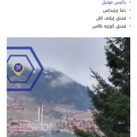
دانيس موتيل
دنيا ريزيدنس
فندق إيلاف انان
فندق كوزيه بالاس