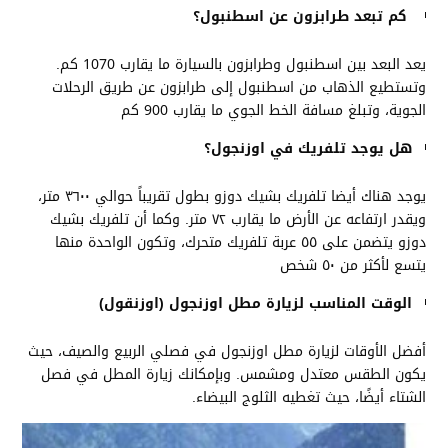
كم تبعد طرابزون عن اسطنبول
؟
يعد البعد بين اسطنبول وطرابزون بالسيارة ما يقارب 1070 كم.
وتستطيع الذهاب من اسطنبول إلى طرابزون عن طريق الرحلات
الجوية، وتبلغ مسافة الخط الجوي ما يقارب 900 كم
هل يوجد تلفريك في اوزنجول؟
يوجد هناك أيضا تلفريك بشيك دوزو بطول تقريباً حوالي ٣٦٠٠ متر،
ويقدر ارتفاعه عن الأرض ما يقارب ٧٢ متر. وكما أن تلفريك بشيك
دوزو يتضمن على ٥٥ عربة تلفريك متحرك، وتكون الواحدة منها
يتسع لأكثر من ٥٠ شخص
الوقت المناسب لزيارة مطل اوزنجول (اوزنقول)
أفضل الأوقات لزيارة مطل اوزنجول في فصلي الربيع والصيف، حيث
يكون الطقس معتدل ومشمس. وبإمكانك زيارة المطل في فصل
الشتاء أيضًا، حيث تغطيه الثلوج البيضاء.