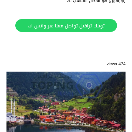
(اوزنقول) هو المكان المناسب لك.
توبنك ترافيل تواصل معنا عبر واتس اب
474 views