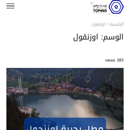
الرئيسية
/
اوزنقول
الوسم:
اوزنقول
385 views