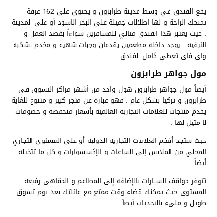
يقع الفندق في وسط مدينة طرابزون و يحتوي على 162 غرفة
تمنحك الراحة و لها اطلالات جميلة على البحر الاسود أو على المدينة
. حيث يعتبر هذا الفندق مثالي للمسافرين سواءاً بقصد العمل و
الترفيه . يوجد داخله مطعمين يقدمان وجبات شهية و مخدم بشكبة
واي فاي تغطي كامل الفندق
مول جواهر طرابزون
أيضاً مول جواهر طرابزون هول واحد من أشهر مراكز التسوق في
طرابزون و تركيا بشكل عام . فهو عبارة عن متجر كبير و متنوع للغاية
يقدم منتجات للعلامات التجارية العالمية بأسعار منخفضة و خصومات
لا مثيل لها .
حيث ستجد أفخم العلامات التجارية الدولية أو على المستوى التجاري
المحلي من الملابس إلى الساعات و الإكسسوارات و كل ما تتخيله
أيضاً .
تتوفر مواقف السيارات بالإضافة إلى المطاعم و المقاهي رفيعة
المستوى حيث يمكنك قضاء وقت ممتع مع عائلتك بعد يوم تسوق
طويل و مليء بالتحديات أيضاَ.