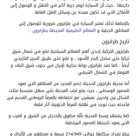
خارجها . حيث أن السيارة توفر حرية أكبر في التنقل و الوصول إلى
الأماكن التي قد تكون بعيدة عن وسائل النقل العامة .
بالإضافة لذلك تعتبر السيارة في طرابزون ضرورية للوصول إلى
المناطق الجبلية و
المعالم الطبيعية المحيطة بطرابزون
.
تاريخ طرابزون
طرابزون التركية إحدى أهم المعالم السياحية تقع في شمال شرق
تركيا على ساحل البحر الأسود ، و تقع على طريق الحرير التاريخي
أيضاً . كما تعد طرابزون بوابة تجارية لإيران في جنوب شرق البلاد و
القوقاز في الشمال الشرقي .
أما مدينة طرابزون الحديثة تضم العديد من المظاهر التي تعود
للعصور الوسطى ، حيث يقع قلب المدينة على سهل منبسط مثلث
الشكل بين واديين عميقين، مع احتفاظه بالمرفأ الروماني القديم في
قاعدته حيث توجد في نهاية المرفأ الجنوبية آثار قلعة.
كما يشتهر وسط المدينة بأنّه مطوق بالجدران من الشرق و الغرب و
التي يعود تاريخها للعصور البيزنطية.
يبلغ تعداد سكانها حوالي 214،949 نسمة و معظهم من الأتراك و