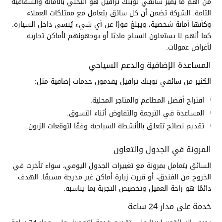
من أهم ما يميز سائقي توبنك ترافيل هو التحلي بالأمانة والشفافية
التامة. الشركة تضمن أن كل سائق يتعامل مع ممتلكات العملاء
وكأنها أمانة شخصية، ويبلغ فورًا عن أي شيء يُنسى داخل السيارة.
كما أنهم لا يستغلون السياح ماديًا أو يوجهونهم لأماكن تجارية
لأغراض عمولات.
المساعدة الإضافية والدعم السياحي
الكثير من سائقي توبنك ترافيل يقدمون خدمات إضافية مثل:
اقتراح أفضل المطاعم والمتاجر المحلية.
المساعدة في الترجمة والتفاوض أثناء التسوق.
تقديم نصائح تتعلق بالأنشطة السياحية وفقًا لتوقعات الزبون.
المرونة في الجدول والتعاون
السائق يتعامل بمرونة مع تغييرات الجدول اليومي، سواء تأخرت في
الخروج من الفندق، أو قررت زيارة أماكن غير مدرجة مسبقًا. الهدف
دائمًا هو راحة العميل وتخصيص التجربة بما يناسبه.
خدمة على مدار 24 ساعة