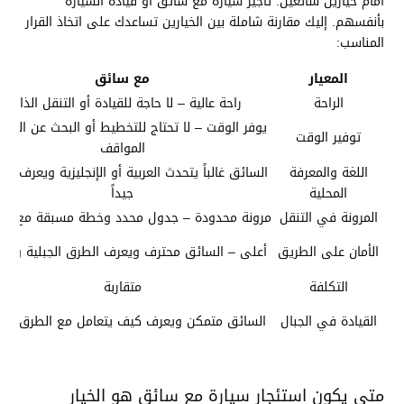
أمام خيارين شائعين: تأجير سيارة مع سائق أو قيادة السيارة
بأنفسهم. إليك مقارنة شاملة بين الخيارين تساعدك على اتخاذ القرار
المناسب:
المعيار
مع سائق
الراحة
راحة عالية – لا حاجة للقيادة أو التنقل الذاتي
يوفر الوقت – لا تحتاج للتخطيط أو البحث عن الطرق
توفير الوقت
المواقف
اللغة والمعرفة
السائق غالباً يتحدث العربية أو الإنجليزية ويعرف الأ
المحلية
جيداً
المرونة في التنقل
مرونة محدودة – جدول محدد وخطة مسبقة مع ال
الأمان على الطريق
أعلى – السائق محترف ويعرف الطرق الجبلية والخ
التكلفة
متقاربة
القيادة في الجبال
السائق متمكن ويعرف كيف يتعامل مع الطرق الجب
متى يكون استئجار سيارة مع سائق هو الخيار