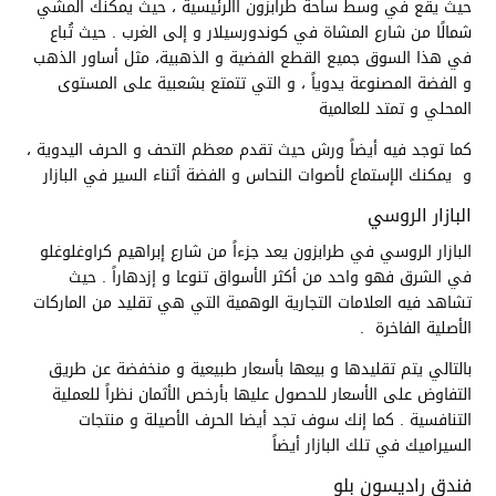
حيث يقع في وسط ساحة طرابزون االرئيسية ، حيث يمكنك المشي
شمالًا من شارع المشاة في كوندورسيلار و إلى الغرب . حيث تُباع
في هذا السوق جميع القطع الفضية و الذهبية، مثل أساور الذهب
و الفضة المصنوعة يدوياً ، و التي تتمتع بشعبية على المستوى
المحلي و تمتد للعالمية
كما توجد فيه أيضاً ورش حيث تقدم معظم التحف و الحرف اليدوية ،
و يمكنك الإستماع لأصوات النحاس و الفضة أثناء السير في البازار
البازار الروسي
البازار الروسي في طرابزون يعد جزءاً من شارع إبراهيم كراوغلوغلو
في الشرق فهو واحد من أكثر الأسواق تنوعا و إزدهاراً . حيث
تشاهد فيه العلامات التجارية الوهمية التي هي تقليد من الماركات
الأصلية الفاخرة .
بالتالي يتم تقليدها و بيعها بأسعار طبيعية و منخفضة عن طريق
التفاوض على الأسعار للحصول عليها بأرخص الأثمان نظراً للعملية
التنافسية . كما إنك سوف تجد أيضا الحرف الأصيلة و منتجات
السيراميك في تلك البازار أيضاً
فندق راديسون بلو