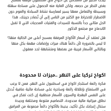
يبحث الكثير من الأشخاص عن اكواخ في اسطنبول مرفقة بمسبح
بغض النظر عن حجمه، ولكن الغاية منه الحصول على مساحة سهلة
وبسيطة والتعامل معها يسير لممارسة نشاط السباحة والعوم دون
الاضطرار للانخراط مع الكثير من الناس إلى أن تُصادر حريتك، هذا
الحل مثالي جداً بالنسبة للسيدات والفتيات المحجبات التي لا تقبل
الاندماج مع مجتمع الذكور.
هل تعتقد أن أسعار الأكواخ المرفقة بمسبح أعلى من الخالية منها؟
لا ليس بالضرورة لأن دائماً هناك ميزات وإضافات مهمة بكل منها
وبالتالي الأسعار قريبة من بعضها ومتشابهة لحد معقول.
اكواخ تركيا على النهر ..ميزات لا محدودة
فكرة رائعة استئجار اكواخ في اسطنبول على النهر، فمن لا يرغب
في الاستمتاع بإطلالة رائعة وساحرة على مساحة مائية صافية تُدخل
على النفس البهجة والسرور، الأسعار منطقية إن كنت تفكر في
نطاق ميزانية مالية محدودة، التصاميم متنوعة ومختلفة وجيدة
ستنال إعجابك بكل تأكيد، يحيط بالأكواخ دائماً مجموعة من المرافق