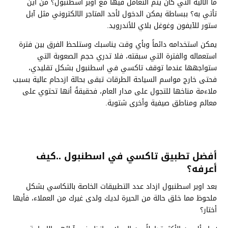
ما الآلية التي كان يتم التعامل فيها مع اوبر اسطنبول؟ من أين
تأتي به؟ ببساطة يمكن الدخول لأحد المتاجر الالكتروني مثل آبل
ستور للآيفون وغوغل بلاي للأندرويد.
يمكن استخدامه دائماً وبأي وقت يناسبك وستلحظ الفرق بين فترة
استعماله والفترة التي سبقته، فلا تدري حجم الصعوبة التي
ستواجهها عندما توقف تاكسي في اسطنبول بشكل تقليدي،
فحتى خارج مواسم السياحة الطرقات تبقى بحالة ازدحام عالية بسبب
ملاءمة مناخها للتجول على مدار العام، فحقيقةً أنها تحتوي على
معالم ومناطق صيفية وأخرى شتوية.
أفضل تطبيق تاكسي في اسطنبول ..كيف
أعرفه؟
بعد اوبر اسطنبول ازداد عدد التطبيقات الخاصة بالتكاسي بشكل
ملحوظ مما خلق حالة من الحيرة لديك ولدى غيرك من العملاء، فأيها
أختار؟