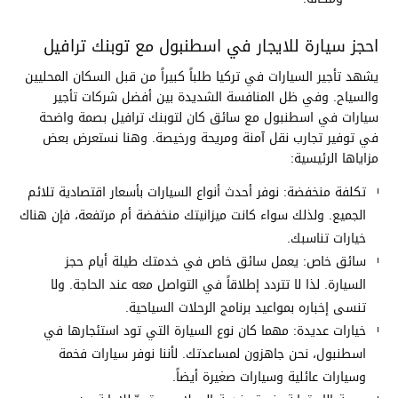
احجز سيارة للايجار في اسطنبول مع توبنك ترافيل
يشهد تأجير السيارات في تركيا طلباً كبيراً من قبل السكان المحليين
والسياح. وفي ظل المنافسة الشديدة بين أفضل شركات تأجير
سيارات في اسطنبول مع سائق كان لتوبنك ترافيل بصمة واضحة
في توفير تجارب نقل آمنة ومريحة ورخيصة. وهنا نستعرض بعض
مزاياها الرئيسية:
تكلفة منخفضة: نوفر أحدث أنواع السيارات بأسعار اقتصادية تلائم
الجميع. ولذلك سواء كانت ميزانيتك منخفضة أم مرتفعة، فإن هناك
خيارات تناسبك.
سائق خاص: يعمل سائق خاص في خدمتك طيلة أيام حجز
السيارة. لذا لا تتردد إطلاقاً في التواصل معه عند الحاجة. ولا
تنسى إخباره بمواعيد برنامج الرحلات السياحية.
خيارات عديدة: مهما كان نوع السيارة التي تود استئجارها في
اسطنبول، نحن جاهزون لمساعدتك. لأننا نوفر سيارات فخمة
وسيارات عائلية وسيارات صغيرة أيضاً.