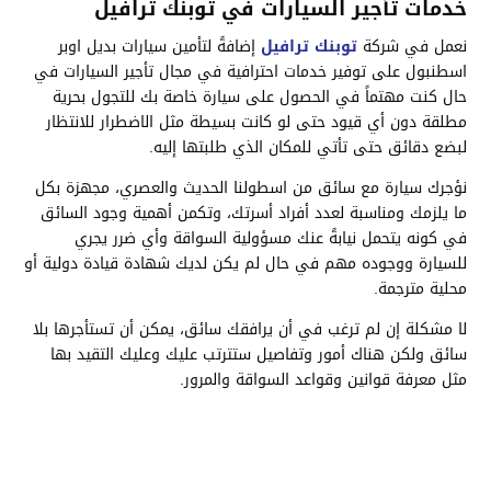
خدمات تأجير السيارات في توبنك ترافيل
نعمل في شركة
توبنك ترافيل
إضافةً لتأمين سيارات بديل اوبر
اسطنبول على توفير خدمات احترافية في مجال تأجير السيارات في
حال كنت مهتماً في الحصول على سيارة خاصة بك للتجول بحرية
مطلقة دون أي قيود حتى لو كانت بسيطة مثل الاضطرار للانتظار
لبضع دقائق حتى تأتي للمكان الذي طلبتها إليه.
نؤجرك سيارة مع سائق من اسطولنا الحديث والعصري، مجهزة بكل
ما يلزمك ومناسبة لعدد أفراد أسرتك، وتكمن أهمية وجود السائق
في كونه يتحمل نيابةً عنك مسؤولية السواقة وأي ضرر يجري
للسيارة ووجوده مهم في حال لم يكن لديك شهادة قيادة دولية أو
محلية مترجمة.
لا مشكلة إن لم ترغب في أن يرافقك سائق، يمكن أن تستأجرها بلا
سائق ولكن هناك أمور وتفاصيل ستترتب عليك وعليك التقيد بها
مثل معرفة قوانين وقواعد السواقة والمرور.