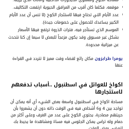
موقعه، فكلما كان أقرب من المرافق الحيوية ارتفعت التكاليف.
عدد الأيام التي تحتاج فيها لاستئجار الكوخ (لا تنس أن عدد الأيام
الكبير يساعدك للحصول على خصومات جيدة).
الموسم الذي تستأجر فيه، فترات الذروة ترتفع فيها الأسعار
بشكل غير مسبوق وقد يكون مزعجاً للبعض لا سيما إن كنا نتحدث
عن ميزانية محدودة.
يومرا طرابزون
مكان رائع لقضاء وقت مميز لا تتردد في القراءة
عنها
اكواخ للعوائل في اسطنبول ..أسباب تدفعهم
لاستئجارها
مساحة اكواخ في اسطنبول واسعة بعض الشيء أي أنه يمكن أن
تواجد بين 4 و6 أشخاص فيه في الوقت ذاته دون أن يشعروا بأن
حريتهم مصادرة، يحتوي الكوخ على عدد من الغرف وعلى أكثر من
حمام وله تراس يمكن الجلوس فيه مساءً ومشاهدة ما يحيط بك
لتمضي بعض الوقت.