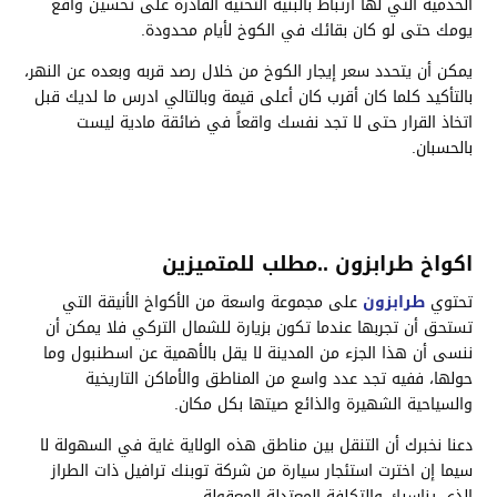
الخدمية التي لها ارتباط بالبنية التحتية القادرة على تحسين واقع
يومك حتى لو كان بقائك في الكوخ لأيام محدودة.
يمكن أن يتحدد سعر إيجار الكوخ من خلال رصد قربه وبعده عن النهر،
بالتأكيد كلما كان أقرب كان أعلى قيمة وبالتالي ادرس ما لديك قبل
اتخاذ القرار حتى لا تجد نفسك واقعاً في ضائقة مادية ليست
بالحسبان.
اكواخ طرابزون ..مطلب للمتميزين
تحتوي
طرابزون
على مجموعة واسعة من الأكواخ الأنيقة التي
تستحق أن تجربها عندما تكون بزيارة للشمال التركي فلا يمكن أن
ننسى أن هذا الجزء من المدينة لا يقل بالأهمية عن اسطنبول وما
حولها، ففيه تجد عدد واسع من المناطق والأماكن التاريخية
والسياحية الشهيرة والذائع صيتها بكل مكان.
دعنا نخبرك أن التنقل بين مناطق هذه الولاية غاية في السهولة لا
سيما إن اخترت استئجار سيارة من شركة توبنك ترافيل ذات الطراز
الذي يناسبك والتكلفة المعتدلة المعقولة.