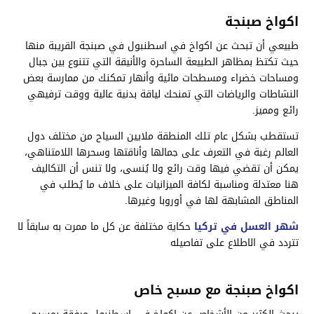
اكواخ صبنجة
طبيعي أن تبحث عن اكواخ في اسطنبول في صبنجة القريبة منها
حيث تكتظ بمظاهر الطبيعة الساحرة والأنيقة التي تتنوع بين جبال
ومساحات خضراء ومسطحات مائية وأنهار تمكنك من ممارسة بعض
النشاطات والرياضات التي تمنحك لياقة بدنية عالية ووقت ترفيهي
رائع ومميز.
تستقطب بشكل عام تلك المنطقة ملايين السياح من مختلف دول
العالم رغبة في التعرف على جمالها وأناقتها وسحرها اللامتناهي،
يمكن أن تقضي فيها وقت رائع ولا يُنسى، ولا تنس أن التكاليف
هنا معتدلة ومناسبة لكافة الميزانيات على خلاف ما يُطلب في
المناطق المشابهة لها في أوروبا وغيرها.
شهر العسل في تركيا
حكاية مختلفة عن كل ما ممرت به سابقاً لا
تتردد في الاطلاع على تفاصيله
اكواخ صبنجة مع مسبح خاص