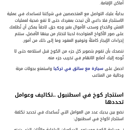
أماكن الإقامة.
بدايةً عليك التواصل مع المتخصصين في شركتنا لنساعدك في عملية
الاستئجار فلا داعي لأن تبحث بمفردك حتى لا تقع ضحية لعمليات
الغش والخداع وسحب الأموال بغير وجه حق، لاحقاً يمكن أن نُطلعك
على صور الأكواخ المتواجدة لدينا لتختار من بينها الأفضل، ستتم
إجراءات الإيجار كاملةً وتوقيع العقود وما إلى ذلك من أمور.
ننصحك بأن تقوم بتصوير كل جزء من الكوخ قبل استلامه حتى لا
تُوجه إليك أصابع الاتهام في تخريب جزء منه.
احصل على
سيارة مع سائق في تركيا
واستمتع بجولات مرنة
وخالية من المتاعب
استئجار كوخ في اسطنبول ..تكاليف وعوامل
تحددها
نضع بين يديك عدد من العوامل التي تُساعدك في تحديد تكلفة
استئجار اكواخ في اسطنبول:
مساحة الكوخ ومستوى الديكورات الداخلية والأثاث الذي يزينه.