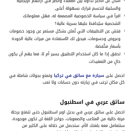
اسأل عن الأكثر تداولاً بين العملاء وانظر في آرائهم الإيجابية
والسلبية لتحسم قرارك بسهولة أعلى.
اقرأ في سياسة الخصوصية المصممة له، فهل معلوماتك
الشخصية سيُحافظ عليها بسرية عالية؟
فتش عن التطبيقات التي تُعلن بشكل مستمر عن وجود خصومات
وعروض وحسومات، فيحق لك الاستفادة من ميزات عالية الجودة
بأسعار مخَّفضة.
تحقق إذا ما كان استخدام التطبيق يسير أم لا، فما يهم أن يكون
خالٍ من التعقيدات.
احصل على
سيارة مع سائق في تركيا
وتمتع بجولات شاملة في
كل مكان ترغب في زيارته دون حسابات ولا تعب
سائق عربي في اسطنبول
احصل على سائق عربي في بديل اوبر اسطنبول حتى تتمتع برحلة
مرنة خالية من المتاعب والصعوبات، حواجز اللغة لن تكون موجودة،
ستتعامل معه بلغتك الأم، ستحصل من خلاله على الكثير من