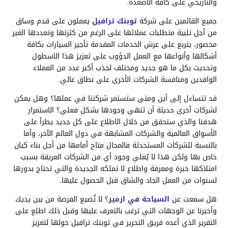
والتاريخي على كافة الأصعدة.
جميع القائمين على شركة
توبنك ترافيل
يعملون على قدم وساق
من أجل تلبية متطلبات عملائها على الرغم من كثرتها وتعددها الغير
محصور، يتربع على عرش الخدمات المقدمة تأجير السيارات بكافة
أشكالها وأنواعها مع العمل الدؤوب على تعزيز هذا الاسطول
وتحديث بكل ما هو جديد ومختلف لجذب أكبر عدد من العملاء
الوافدين ومنافسة الشركات الأخرى على نطاق عالي.
قد تتساءل إلى أين ومتى ستستمر شركتنا في عملها؟ وهل يمكن
لشركات أخرى حديثة أن تنهي وجودها بشكل فعلي؟ الاستمرار
هدفنا والذي ستحقق من خلال الاطلاع على كل جديد يطرأ على
الأسواق العالمية والشركات المشابهة في دول العالم الآخر، وأما
بالنسبة للشركات المستحدثة فالمجال متاح أمامها من أجل بناء كيان
خاص بها ولكن هذا لا يُغلي وجود أي من الشركات العريقة بسبب
امتلاكها خبرة ومعرفة واطلاع لا تملكه الجديدة والتي تحتاج بدورها
لسنوات من العمل الجاد والشاق قبل الحصول عليها.
هل سمعت عن
السياحة في ازمير
؟ لا تُضيع الفرصة من بين يديك
وأخبرنا عن الوجهات التي ترغب بالتعرف عليها وقبل ذلك اطلع على
التقرير الذي أعده فريق التحرير في توبنك ترافيل حولها لتعزيز