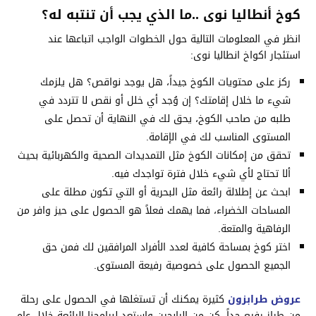
كوخ أنطاليا نوى ..ما الذي يجب أن تنتبه له؟
انظر في المعلومات التالية حول الخطوات الواجب اتباعها عند
استئجار اكواخ انطاليا نوى:
ركز على محتويات الكوخ جيداً، هل يوجد نواقص؟ هل يلزمك
شيء ما خلال إقامتك؟ إن وُجد أي خلل أو نقص لا تتردد في
طلبه من صاحب الكوخ، يحق لك في النهاية أن تحصل على
المستوى المناسب لك في الإقامة.
تحقق من إمكانات الكوخ مثل التمديدات الصحية والكهربائية بحيث
ألا تحتاج لأي شيء خلال فترة تواجدك فيه.
ابحث عن إطلالة رائعة مثل البحرية أو التي تكون مطلة على
المساحات الخضراء، فما يهمك فعلاً هو الحصول على حيز وافر من
الرفاهية والمتعة.
اختر كوخ بمساحة كافية لعدد الأفراد المرافقين لك فمن حق
الجميع الحصول على خصوصية رفيعة المستوى.
عروض طرابزون
كثيرة يمكنك أن تستغلها في الحصول على رحلة
من طراز رفيع جداً، كن من الرابحين واستعد لبرامجنا الرائعة خلال عام