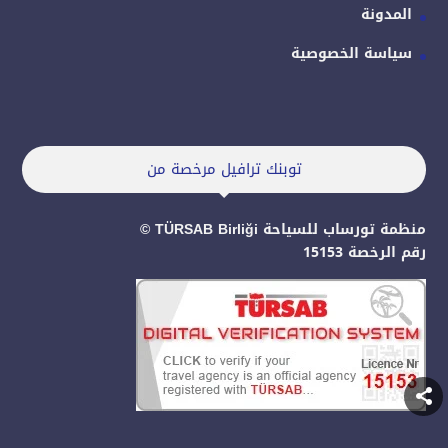
المدونة
سياسة الخصوصية
توبنك ترافيل مرخصة من
منظمة تورساب للسياحة TÜRSAB Birliği ©
رقم الرخصة 15153