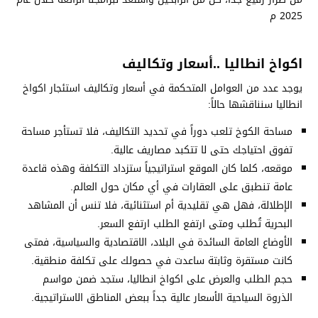
2025 م
اكواخ انطاليا ..أسعار وتكاليف
يوجد عدد من العوامل المتحكمة في أسعار وتكاليف استئجار اكواخ
انطاليا سنناقشها حالاً:
مساحة الكوخ تلعب دوراً في تحديد التكاليف، فلا تستأجر مساحة
تفوق احتياجك حتى لا تتكبد مصاريف عالية.
موقعه، كلما كان الموقع استراتيجياً ستزداد التكلفة وهذه قاعدة
عامة تنطبق على العقارات في أي مكان حول العالم.
الإطلالة، فهل هي تقليدية أم استثنائية، فلا تنس أن المشاهد
البحرية تُطلب ومتى ارتفع الطلب ارتفع السعر.
الأوضاع العامة السائدة في البلاد، الاقتصادية والسياسية، فمتى
كانت مستقرة وثابتة ساعدت في حصولك على تكلفة منطقية.
حجم الطلب والعرض على اكواخ انطاليا، ستجد ضمن مواسم
الذروة السياحية الأسعار عالية جداً ببعض المناطق الاستراتيجية.