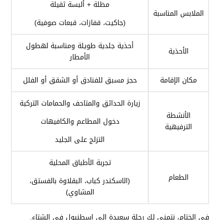
مظلة + ألبسة ثقيلة
الملابس المناسبة
(جاكيت، قفازات، قبعات صوفية)
أحذية جلدية طويلة ومناسبة لهطول
الأحذية
الأمطار
مكان الإقامة
حجز مسبق للفنادق أو الشقق أو الفلل
زيارة الحدائق والمتاحف والحمامات التركية
الأنشطة
دخول المطاعم والكافيهات
الترفيهية
التزلج على الجليد
تجربة الأطباق المحلية
الطعام
(الاسكندر كباب، البقلاوة بالفستق،
المشاوي)
في الختام، نتمنى لك رحلة سعيدة إلى اسطنبول في الشتاء.