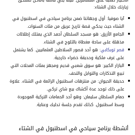
الاختيار صعبة على المسافرين. فيما يلي قائمة بأماكن تستحق
زيارتك خلال الشتاء:
آيا صوفيا: أول وجهاتنا ضمن برنامج سياحي في اسطنبول في
الشتاء حيث يحكي قصة تاريخ عريق من مئات السنوات.
الجامع الأزرق: هو مسجد السلطان أحمد الذي يمتلك إطلالات
مذهلة على ساحة مغطاة بالثلوج في الشتاء.
قصر توبكابي
: هو أحد قصور السلاطين العثمانيين. كما يشتمل
على غرف ملكية وحديقة خضراء خارجية.
البازار الكبير: هو سوق شعبي قديم ومجهز بمئات المحلات التي
تبيع التذكارات والتوابل والتحف.
حديقة الحيوان: من منتزهات اسطنبول الرائعة في الشتاء. علاوة
على ذلك توجد عدة أكشاك بيع شاي تركي.
حمام السلطان سليمان: وهو أحد الحمامات التركية الموجودة
وسط اسطنبول. كذلك تقدم جلسة تدليك وعناية.
أنشطة برنامج سياحي في اسطنبول في الشتاء