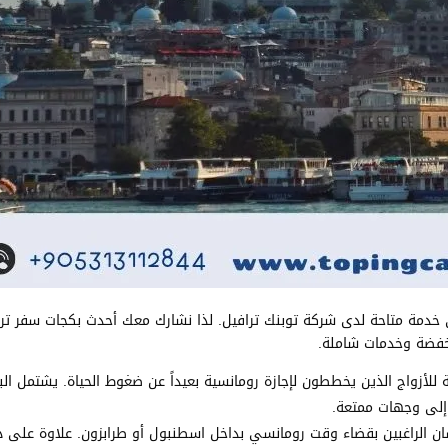
 خدمة متاحة لدى شركة توبنك ترافيل. لذا نشارك معك أحدث بكجات سفر ترك
نخفضة وخدمات شاملة.
لأزواج الذين يخططون لإجازة رومانسية بعيداً عن ضغوط الحياة. يشتمل البر
إلى وجهات ممتعة.
ان الراغبين بقضاء وقت رومانسي بداخل اسطنبول أو طرابزون. علاوة على ذ