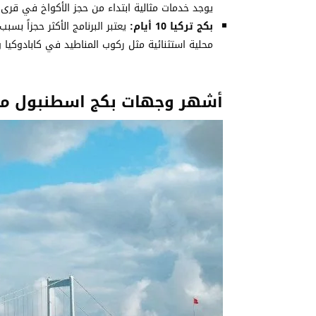
يوجد خدمات مثالية ابتداء من حجز الأكواخ في قرى ا
بكج تركيا 10 أيام:
يعتبر البرنامج الأكثر حجزاً ب
محلية استثنائية مثل ركوب المناطيد في كابادوكيا ود
أشهر وجهات بكج اسطنبول مع