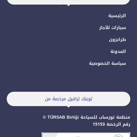
الرئيسية
سيارات للآجار
طرابزون
المدونة
سياسة الخصوصية
توبنك ترافيل مرخصة من
منظمة تورساب للسياحة TÜRSAB Birliği ©
رقم الرخصة 15153