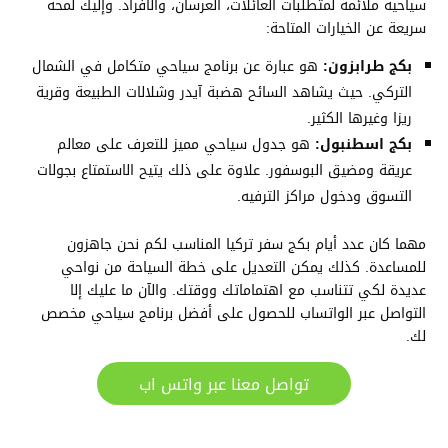
سياحية ملائمة لمتطلبات العائلات، العرسان، والأفراد. وإليك لمحة
سريعة عن الخيارات المتاحة:
بكج طرابزون:
هو عبارة عن برنامج سياحي متكامل في الشمال
التركي. حيث يشاهد السائح هضبة آيدر وشلالات الطبيعة وقرية
ريزا وغيرها الكثير.
بكج اسطنبول:
هو جدول سياحي مميز للتعرف على معالم
عريقة ومضيق البوسفور. علاوة على ذلك يتيح الاستمتاع بجولات
التسوق ودخول مراكز الترفيه.
مهما كان عدد أيام بكج سفر تركيا المناسب لكم نحن جاهزون
للمساعدة. كذلك يمكن التعديل على خطة السياحة من نواحي
عديدة لكي تتناسب مع اهتماماتك ووقتك. والآن ما عليك إلا
التواصل عبر الواتساب للحصول على أفضل برنامج سياحي مخصص
لك.
تواصل معنا عبر واتس اب