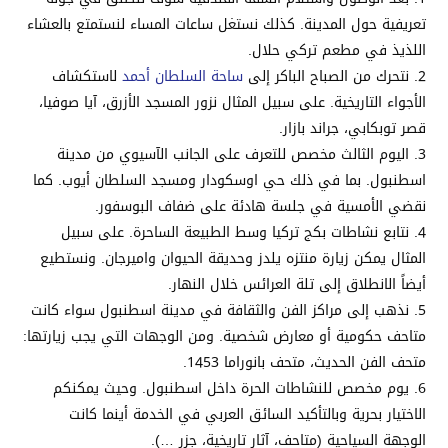
تعريفية حول المدينة. كذلك نستغل ساعات المساء لنستمتع بالعشاء
اللذيذ في مطعم تركي حلال.
نتحرك من الصباح الباكر إلى
ساحة السلطان أحمد
لاستكشاف
الأجواء التاريخية. على سبيل المثال نزور المسجد الأزرق، آيا صوفيا،
قصر توبكابي، جراند بازار.
اليوم الثالث مخصص للتعرف على الجانب الآسيوي من مدينة
اسطنبول. بما في ذلك حي اوسكودار ومسجد السلطان أيوب. كما
نقضي الأمسية في جلسة هادئة على ضفاف البوسفور.
نتابع نشاطات بكج تركيا وسط الطبيعة الساحرة. على سبيل
المثال يمكن زيارة منتزه يلدز وحديقة الحيوان واميرجان. ونستطيع
أيضاً الانطلاق إلى تلة العرائس خلال النهار.
نذهب إلى مراكز الفن والثقافة في مدينة اسطنبول سواء كانت
متاحف حكومية أو معارض شخصية. ومن الوجهات التي يجب زيارتها:
متحف الفن الحديث، متحف بانوراما 1453.
يوم مخصص للنشاطات الحرة داخل اسطنبول. وحيث يمكنكم
الاختيار بحرية وبالتأكيد السائق العربي في الخدمة أينما كانت
الوجهة السياحية (متاحف، آثار تاريخية، جزر …).