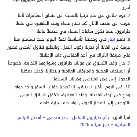
أخرى.
يوم مثالي في بكج تركيا بالنسبة إلى عشاق المغامرات لأننا
نتوجه إلى متحف الآثار. كما نختار قضاء وقت الظهيرة في قلعة
طرابزون. بينما تكون ساعات المساء في حديقة عامة.
تعتبر
آيدر
هي وجهتنا الأساسية لهذا اليوم. حيث نستمتع هنا
بنزهة في الغابة أو تجربة ركوب الخيل. وبالطبع نتناول أشهى فطور
على طريقة الأتراك في أحد المقاهي ذات الإطلالة.
حان وقت التسوق من مولات طرابزون وشوارعها التجارية. خصوصاً
أن المنتجات المحلية والماركات العالمية بانتظارنا. كذلك يمكننا
الدخول إلى مدن الملاهي وصالات السينما.
في اليوم الأخير، لا يتبقى إلا تجهيز حقائب السفر وأخذ جولة
وداع في أرجاء المدينة. وعند المغادرة، يتكفل السائق العربي
بالتوصيل إلى المطار الدولي بواسطة سيارة خاصة.
اقرأ المزيد:
بكج طرابزون الشامل : حجز فندقي + أفضل البرامج
السياحية + حجز سيارة 2026