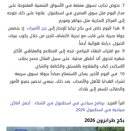
نخوض تجارب تسوق ممتعة في الأسواق الشعبية المفتوحة على
مدار اليوم مثل سوق المصري في اسطنبول. علاوة على ذلك نتوجه
إلى المراكز التجارية مثل جواهر وفورم.
هذا اليوم خاص في بكج تركيا للإبحار إلى
جزر الأميرات
. إذ يتضمن
جولة بحرية على قارب مع تجربة اكتشاف للجزر من خلال ركوب عربات
الخيول، دراجة هوائية أيضاً.
مع اقتراب انتهاء البرنامج، نتجه إلى المطاعم والمقاهي الأكثر
شهرة لتذوق ألذ أطباق محلية. على سبيل المثال ننصح بطلب
الاسكندر كباب والبقلاوة بالفستق والكنافة والشاي.
في اليوم الأخير، يمكن الاستمتاع صباحاً بجولة تسوق سريعة
لشراء الهدايا للأهل والأصحاب. بعد ذلك، ينبغي تحضير جميع الأمور
والحقائب للسفر إلى بلادك.
اقرأ المزيد:
برنامج سياحي في اسطنبول في الشتاء : أجمل أماكن
سياحية في اسطنبول 2026
بكج طرابزون 2026