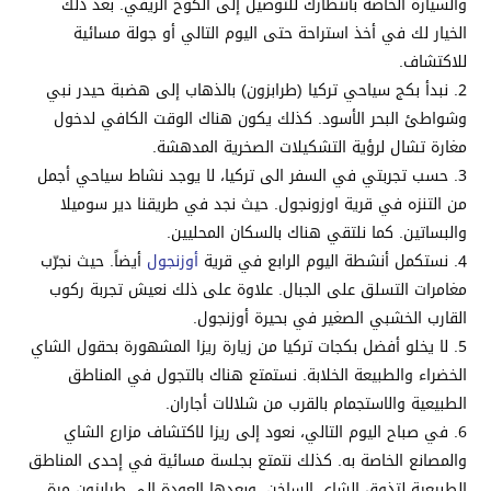
والسيارة الخاصة بانتظارك للتوصيل إلى الكوخ الريفي. بعد ذلك
الخيار لك في أخذ استراحة حتى اليوم التالي أو جولة مسائية
للاكتشاف.
نبدأ بكج سياحي تركيا (طرابزون) بالذهاب إلى هضبة حيدر نبي
وشواطئ البحر الأسود. كذلك يكون هناك الوقت الكافي لدخول
مغارة تشال لرؤية التشكيلات الصخرية المدهشة.
حسب تجربتي في السفر الى تركيا، لا يوجد نشاط سياحي أجمل
من التنزه في قرية اوزونجول. حيث نجد في طريقنا دير سوميلا
والبساتين. كما نلتقي هناك بالسكان المحليين.
نستكمل أنشطة اليوم الرابع في قرية
أوزنجول
أيضاً. حيث نجرّب
مغامرات التسلق على الجبال. علاوة على ذلك نعيش تجربة ركوب
القارب الخشبي الصغير في بحيرة أوزنجول.
لا يخلو أفضل بكجات تركيا من زيارة ريزا المشهورة بحقول الشاي
الخضراء والطبيعة الخلابة. نستمتع هناك بالتجول في المناطق
الطبيعية والاستجمام بالقرب من شلالات أجاران.
في صباح اليوم التالي، نعود إلى ريزا لاكتشاف مزارع الشاي
والمصانع الخاصة به. كذلك نتمتع بجلسة مسائية في إحدى المناطق
الطبيعية لتذوق الشاي الساخن. وبعدها العودة إلى طرابزون مرة