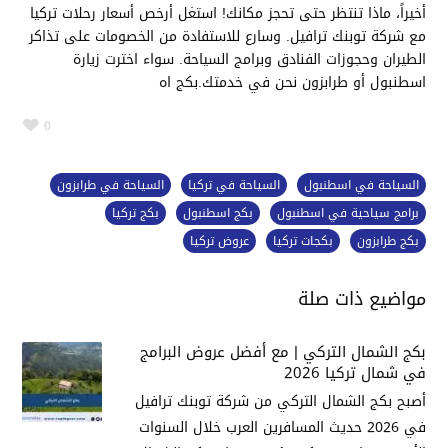
أخيراً، ماذا تنتظر حتى تحجز مكانك! استغل أرخص أسعار رحلات تركيا
مع شركة توبنك ترافيل. وسارع للاستفادة من الخصومات على تذاكر
الطيران وحجوزات الفنادق وبرامج السياحة. سواء اخترت زيارة
اسطنبول أو طرابزون نحن في خدمتك.بكج اه
0
السياحة في اسطنبول
السياحة في تركيا
السياحة في طرابزون
برامج سياحية في اسطنبول
بكج اسطنبول
بكج تركيا
بكج طرابزون
بكجات تركيا
عروض تركيا
مواضيع ذات صلة
بكج الشمال التركي | مع أفضل عروض البرامج
في شمال تركيا 2026
أصبح بكج الشمال التركي من شركة توبنك ترافيل
في 2026 حديث المسافرين العرب خلال السنوات