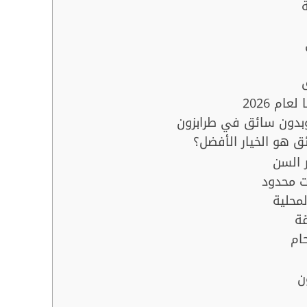
ام 2026
وبدون سائق في طرابزون
ق هو الخيار الأفضل؟
ر السن
ت محدود
محلية
قة
حام
ن