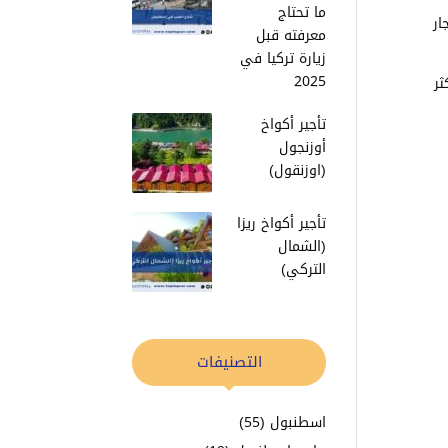
ما تحتاج
إن خيار استئجار
معرفته قبل
زيارة تركيا في
2025
ثر
تأجير أكواخ
أوزنجول
(اوزنقول)
تأجير أكواخ ريزا
(الشمال
التركي)
التصنيفات
اسطنبول
(55)