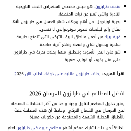
متحف طرابزون
: هو مبنى مخصص لاستعراض التحف التاريخية
النادرة والتي تعبر عن تراث المنطقة.
بحيرة اوزنجول: من أهم وجهات شهر العسل في طرابزون لأنها
مكان رائع لجلسات تصوير فوتوغرافي لا تنسى.
قرية ريزا
: من أجمل مناطق الريف التركي التي تتمتع بطبيعة
ساحرة وحقول شاي واسعة وقلاع أثرية صامدة.
شواطئ البحر الأسود: وتنطلق منها رحلات بحرية في طرابزون
على متن يخوت أو قوارب صغيرة.
اقرأ المزيد:
رحلات طرابزون عائلية على ذوقك اطلب الآن 2
026
افضل المطاعم في طرابزون للعرسان 2026
يعتبر دخول المطعم لتناول وجبة واحد من أكثر النشاطات المفضلة
لدى العرسان في الشمال التركي. وخاصة أن هذه المنطقة غنية
بالأطباق المحلية الشهية والمصنوعة من مكونات مميزة.
انطلاقاً من ذلك نشارك معكم أشهر
مطاعم عربية في طرابزون
لعام