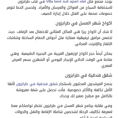
يوجد مجمع فلل
Villa kent suit apart otel
في قلب طرابزون
لاستضافة السياح من العوائل والعرسان والأفراد. ولحسن الحظ تتوفر
خصومات ضخمة على الفلل خلال إجازة الصيف.
اكواخ شهر العسل في طرابزون
لا شك أن اكواخ ريزا هي المكان المثالي للاحتفال بعد الزفاف. حيث
تتضمن مرافق ترفيهية ممتازة مثل أحواض الحمام الساخنة وشاشات
التلفاز والإنترنت المجاني.
يمكن أيضاً حجز اكواخ اوزنقول القريبة من البحيرة الطبيعية. وهي
متاحة في الوقت الحالي للإيجار اليومي أو الشهري بسعر العرض
المغري.
شقق فندقية في طرابزون
ينصح المرشدون المحليون باستئجار
شقق فندقية في طرابزون
لأنها
الأقل تكلفة والأكثر خصوصية. فأنت تحصل على شقة مفروشة
بالكامل مع مطبخ صغير لك وحدك.
وفي نهاية برنامج شهر العسل في طرابزون ننتظر تواصلكم معنا
لمعرفة تكاليف الرحلة لشخصين شاملة اﻹقامة والنقل والجولات
السياحية لمدة 5 أيام.