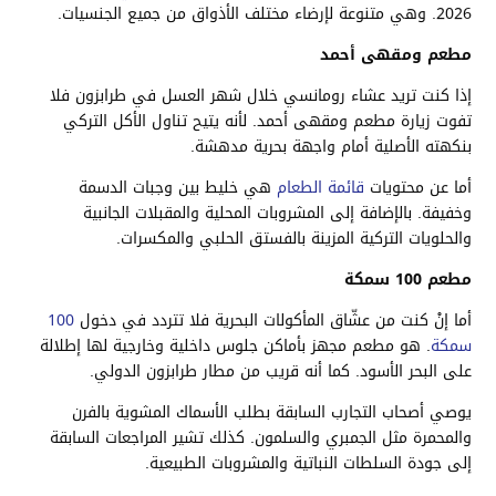
2026. وهي متنوعة لإرضاء مختلف الأذواق من جميع الجنسيات.
مطعم ومقهى أحمد
إذا كنت تريد عشاء رومانسي خلال شهر العسل في طرابزون فلا
تفوت زيارة مطعم ومقهى أحمد. لأنه يتيح تناول الأكل التركي
بنكهته الأصلية أمام واجهة بحرية مدهشة.
أما عن محتويات
قائمة الطعام
هي خليط بين وجبات الدسمة
وخفيفة. بالإضافة إلى المشروبات المحلية والمقبلات الجانبية
والحلويات التركية المزينة بالفستق الحلبي والمكسرات.
مطعم 100 سمكة
أما إنْ كنت من عشّاق المأكولات البحرية فلا تتردد في دخول
100
سمكة
. هو مطعم مجهز بأماكن جلوس داخلية وخارجية لها إطلالة
على البحر الأسود. كما أنه قريب من مطار طرابزون الدولي.
يوصي أصحاب التجارب السابقة بطلب الأسماك المشوية بالفرن
والمحمرة مثل الجمبري والسلمون. كذلك تشير المراجعات السابقة
إلى جودة السلطات النباتية والمشروبات الطبيعية.