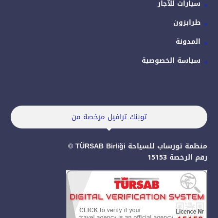
سيارات للآجار
طرابزون
المدونة
سياسة الخصوصية
توبنك ترافيل مرخصة من
منظمة تورساب للسياحة TÜRSAB Birliği ©
رقم الرخصة 15153